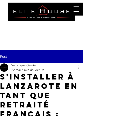
Puerto Del Carmen
Tél. :
0034 699 27 83 87
info@elitehouselanzarote.com
Post
Véronique Garnier
22 mai
7 min de lecture
S'installer à
Lanzarote en
tant que
retraité
français :