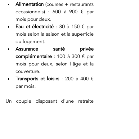
Alimentation
 (courses + restaurants 
occasionnels) : 600 à 900 € par 
mois pour deux.
Eau et électricité
 : 80 à 150 € par 
mois selon la saison et la superficie 
du logement.
Assurance santé privée 
complémentaire
 : 100 à 300 € par 
mois pour deux, selon l'âge et la 
couverture.
Transports et loisirs
 : 200 à 400 € 
par mois.
Un couple disposant d'une retraite 
cumulée de 2 500 à 3 000 € nets peut 
vivre confortablement à Lanzarote, sans 
restrictions particulières. C'est une 
réalité qui tranche avec ce qui est 
possible dans des villes comme Paris, 