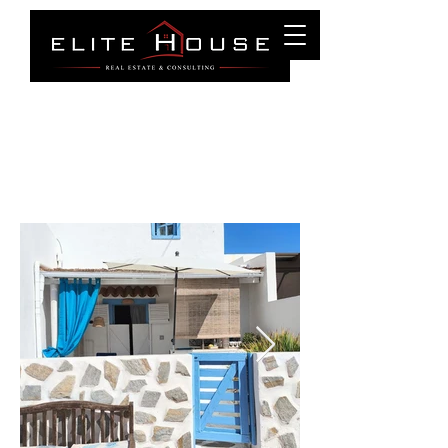
Puerto Del Carmen
Tél. :
0034 699 27 83 87
info@elitehouselanzarote.com