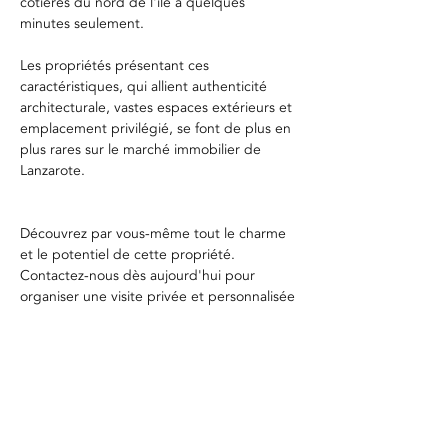
côtières du nord de l'île à quelques 
minutes seulement.
Les propriétés présentant ces 
caractéristiques, qui allient authenticité 
architecturale, vastes espaces extérieurs et 
emplacement privilégié, se font de plus en 
plus rares sur le marché immobilier de 
Lanzarote.
Découvrez par vous-même tout le charme 
et le potentiel de cette propriété. 
Contactez-nous dès aujourd'hui pour 
organiser une visite privée et personnalisée 
avec notre conseiller immobilier, qui vous 
accompagnera pour vous faire découvrir 
chaque détail de cette propriété 
exceptionnelle.
Localisation de la propriété