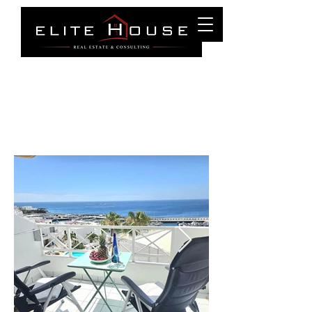
Puerto Del Carmen
Tel :
0034 699 27 83 87
info@elitehouselanzarote.com