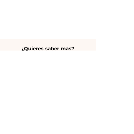
¿Quieres saber más?
Véronique
veronique@elitehouselanzarote.com