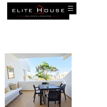
Puerto Del Carmen
Tel :
0034 699 27 83 87
info@elitehouselanzarote.com