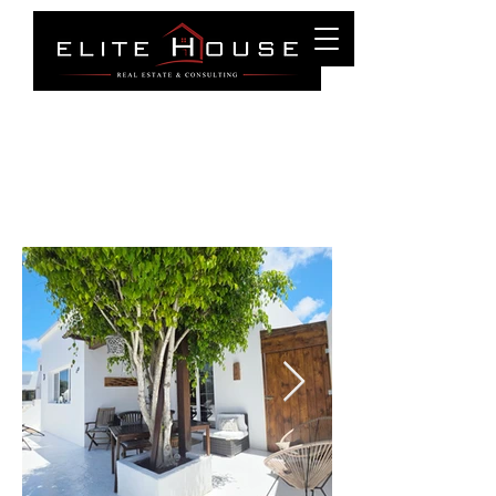
Puerto Del Carmen
Tel :
0034 699 27 83 87
info@elitehouselanzarote.com