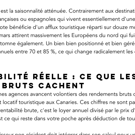
est la saisonnalité atténuée. Contrairement aux destinat
nçaises ou espagnoles qui vivent essentiellement d'une 
ote bénéficie d'un afflux touristique réparti sur douze m
t mars attirent massivement les Européens du nord qui fuie
'automne également. Un bien bien positionné et bien géré
nuels entre 70 et 85 %, ce qui change radicalement les 
ilité réelle : ce que le
 bruts cachent
aines agences avancent volontiers des rendements bruts 
 locatif touristique aux Canaries. Ces chiffres ne sont pas
ntabilité brute, c'est le loyer annuel divisé par le prix d
'est ce qui reste dans votre poche après déduction de tou
tisseur non-résident doit intégrer dans son calcul pour 