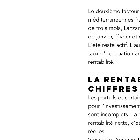
Le deuxième facteur 
méditerranéennes fra
de trois mois, Lanzar
de janvier, février e
L'été reste actif. L
taux d'occupation an
rentabilité.
La rentab
chiffres
Les portails et cert
pour l'investissement
sont incomplets. La re
rentabilité nette, c
réelles.
Voici ce qu'un inves