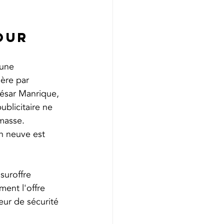
our 
 une 
ère par 
ésar Manrique, 
blicitaire ne 
masse. 
on neuve est 
suroffre 
ment l'offre 
eur de sécurité 