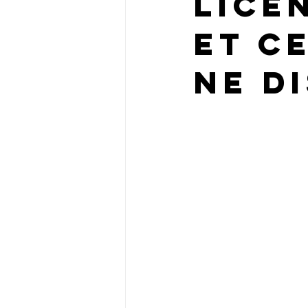
lice
et c
ne d