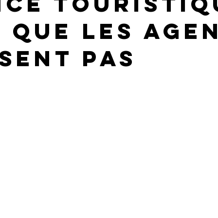
nce touristiq
e que les age
isent pas