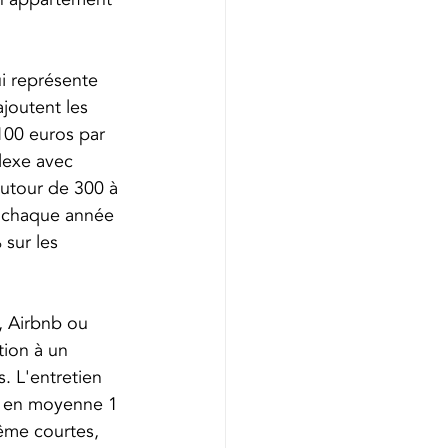
i représente 
joutent les 
100 euros par 
lexe avec 
autour de 300 à 
û chaque année 
sur les 
, Airbnb ou 
tion à un 
. L'entretien 
nt en moyenne 1 
même courtes, 