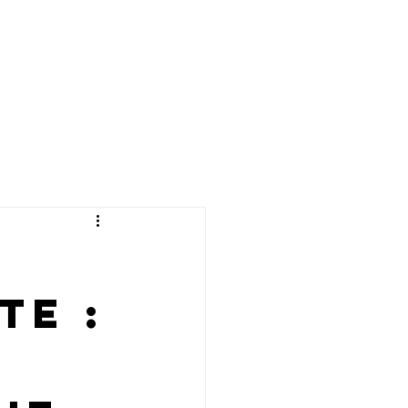
Puerto Del Carmen
S
CONTACTEZ-NOUS
Tél. : 0034 699 27 83 87
info@elitehouselanzarote.com
te :