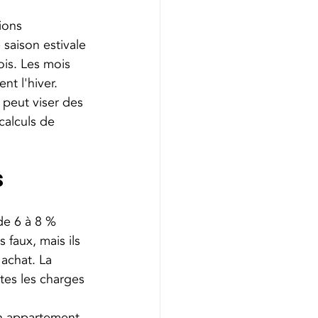
ions 
saison estivale 
ois. Les mois 
nt l'hiver. 
 peut viser des 
calculs de 
s 
de 6 à 8 % 
 faux, mais ils 
'achat. La 
tes les charges 
un appartement 