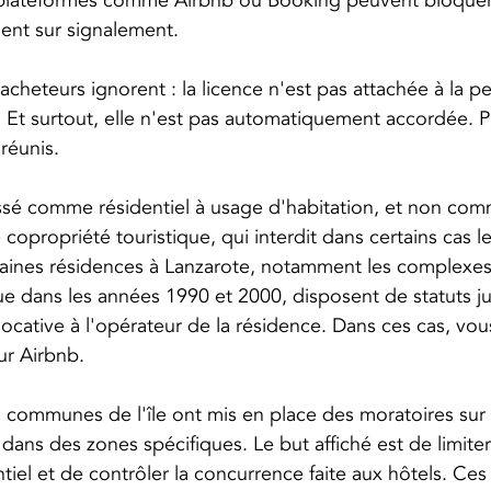
s plateformes comme Airbnb ou Booking peuvent bloquer
nt sur signalement.
heteurs ignorent : la licence n'est pas attachée à la pe
. Et surtout, elle n'est pas automatiquement accordée. P
 réunis.
assé comme résidentiel à usage d'habitation, et non co
opropriété touristique, qui interdit dans certains cas le
aines résidences à Lanzarote, notamment les complexes 
que dans les années 1990 et 2000, disposent de statuts ju
 locative à l'opérateur de la résidence. Dans ces cas, vo
ur Airbnb.
es communes de l'île ont mis en place des moratoires sur 
 dans des zones spécifiques. Le but affiché est de limiter
entiel et de contrôler la concurrence faite aux hôtels. Ces